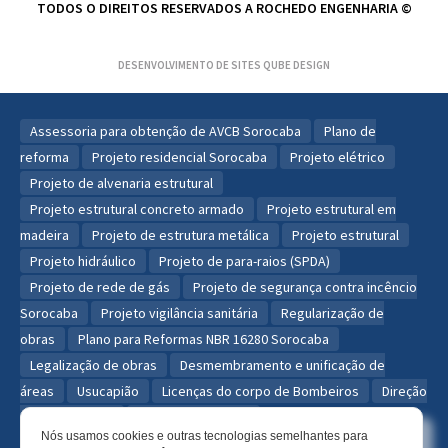
TODOS O DIREITOS RESERVADOS A ROCHEDO ENGENHARIA ©
DESENVOLVIMENTO DE SITES
QUBE DESIGN
Assessoria para obtenção de AVCB Sorocaba
Plano de
reforma
Projeto residencial Sorocaba
Projeto elétrico
Projeto de alvenaria estrutural
Projeto estrutural concreto armado
Projeto estrutural em
madeira
Projeto de estrutura metálica
Projeto estrutural
Projeto hidráulico
Projeto de para-raios (SPDA)
Projeto de rede de gás
Projeto de segurança contra incêncio
Sorocaba
Projeto vigilância sanitária
Regularização de
obras
Plano para Reformas NBR 16280 Sorocaba
Legalização de obras
Desmembramento e unificação de
áreas
Usucapião
Licenças do corpo de Bombeiros
Direção
técnica de obra
Obras residenciais
Nós usamos cookies e outras tecnologias semelhantes para
Reforma de consultórios
Reforma de escritórios
Projeto