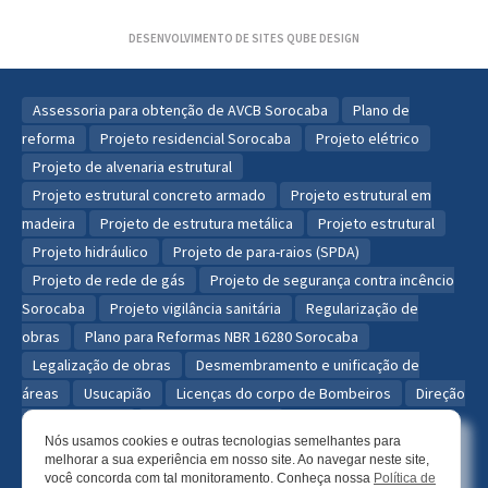
DESENVOLVIMENTO DE SITES
QUBE DESIGN
Assessoria para obtenção de AVCB Sorocaba
Plano de
reforma
Projeto residencial Sorocaba
Projeto elétrico
Projeto de alvenaria estrutural
Projeto estrutural concreto armado
Projeto estrutural em
madeira
Projeto de estrutura metálica
Projeto estrutural
Projeto hidráulico
Projeto de para-raios (SPDA)
Projeto de rede de gás
Projeto de segurança contra incêncio
Sorocaba
Projeto vigilância sanitária
Regularização de
obras
Plano para Reformas NBR 16280 Sorocaba
Legalização de obras
Desmembramento e unificação de
áreas
Usucapião
Licenças do corpo de Bombeiros
Direção
técnica de obra
Obras residenciais
Nós usamos cookies e outras tecnologias semelhantes para
Reforma de consultórios
Reforma de escritórios
Projeto
melhorar a sua experiência em nosso site. Ao navegar neste site,
residencial
Projeto predial
Projeto comercial
Projeto
você concorda com tal monitoramento. Conheça nossa
Política de