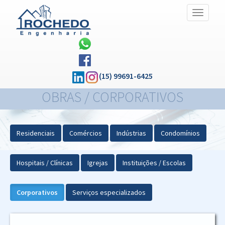
Alternar
Navegaç
(15) 99691-6425
OBRAS / CORPORATIVOS
Residenciais
Comércios
Indústrias
Condomínios
Hospitais / Clínicas
Igrejas
Instituições / Escolas
Corporativos
Serviços especializados